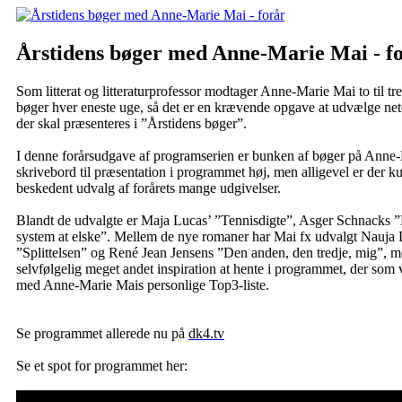
Årstidens bøger med Anne-Marie Mai - f
Som litterat og litteraturprofessor modtager Anne-Marie Mai to til t
bøger hver eneste uge, så det er en krævende opgave at udvælge net
der skal præsenteres i ”Årstidens bøger”.
I denne forårsudgave af programserien er bunken af bøger på Anne
skrivebord til præsentation i programmet høj, men alligevel er der ku
beskedent udvalg af forårets mange udgivelser.
Blandt de udvalgte er Maja Lucas’ ”Tennisdigte”, Asger Schnacks ”
system at elske”. Mellem de nye romaner har Mai fx udvalgt Nauja
”Splittelsen” og René Jean Jensens ”Den anden, den tredje, mig”, m
selvfølgelig meget andet inspiration at hente i programmet, der som v
med Anne-Marie Mais personlige Top3-liste.
Se programmet allerede nu på
dk4.tv
Se et spot for programmet her: