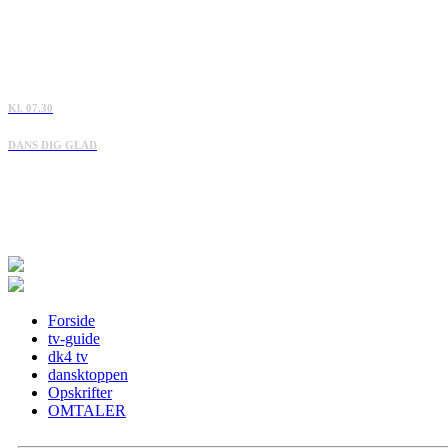
Kl. 07.30
DANS DIG GLAD
Forside
tv-guide
dk4 tv
dansktoppen
Opskrifter
OMTALER