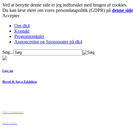
Ved at benytte denne side er jeg indforstået med brugen af cookies.
Du kan læse mere om vores persondatapolitik (GDPR) på
denne side
Accepter
Om dk4
Kontakt
Programomtaler
Annoncering og Sponsorater på dk4
Søg...
Lige nu
Bertel & Anya Eskildsen
Om 2 minutter
Delta Kilo