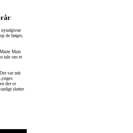
orår
re nyudgivne
op de bøger,
-Marie Mais
n tale om et
Det var mit
 Lynges
en der er
anligt slutter